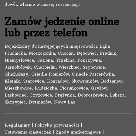
dowóz właśnie w naszej restauracji!
Zamów jedzenie online
lub przez telefon
Dojeżdżamy do następujących miejscowości: Łąka
Prudnicka, Moszczanka, Chocim, Dębowiec, Prudnik,
Niemysłowice, Jasiona, Trzebina, Pokrzywna,
Jarnołtówek, Charbielin, Wierzbiec, Szybowice,
Głuchołazy, Osiedle Pionierów, Osiedle Pasterówka,
Kletnik, Starowice, Konradów, Skowronków, Bodzanów,
Mieszkowice, Rudziczka, Piorunkowice, Gryżów,
Laskowiec, Czyżowice, Prężynka, Dobroszewice, Lubrza,
Skrzypiec, Dytmarów, Nowy Las
Regulaminy
|
Polityka prywatności
|
Ustawienia ciasteczek
|
Zgody marketingowe
|