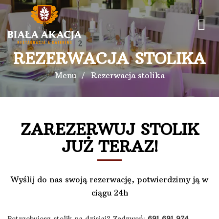
REZERWACJA STOLIKA
Menu
Rezerwacja stolika
ZAREZERWUJ STOLIK
JUŻ TERAZ!
Wyślij do nas swoją rezerwację, potwierdzimy ją w
ciągu 24h
Potrzebujesz stolik na dzisiaj? Zadzwoń:
691 691 974